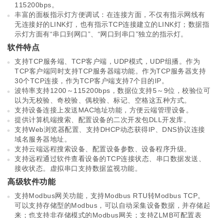
115200bps。
丰富的面板指示灯方便调试：在连接方面，不仅有指示网线有
无连接好的LINK灯，也有指示TCP连接建立的LINK灯；数据指
示灯方面有“串口到网口”、“网口到串口”独立的指示灯。
软件特点
支持TCP服务端、TCP客户端，UDP模式，UDP组播。作为
TCP客户端同时支持TCP服务器端功能。作为TCP服务器支持
30个TCP连接，作为TCP客户端支持7个目的IP。
波特率支持1200～115200bps，数据位支持5～9位，校验位可
以为无校验、奇校验、偶校验、标记、空格这五种方式。
支持设备连接上发送MAC地址功能，方便云端管理设备。
提供计算机端搜索、配置设备的二次开发包DLL开发库。
支持Web浏览器配置、支持DHCP动态获得IP、DNS协议连接
域名服务器地址。
支持云端远程搜索设备、配置设备参数、设备程序升级。
支持远程通过软件查看设备的TCP连接状态、串口数据发送、
接收状态。虚拟串口支持数据监视功能。
高级软件功能
支持Modbus网关功能，支持Modbus RTU转Modbus TCP。
可以支持存储型的Modbus，可以自动采集设备数据，并存储起
来；也支持非存储模式的Modbus网关；支持ZLMB可配置表