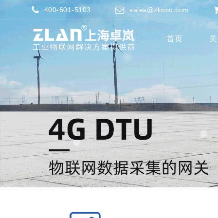
400-601-5103
sales@zlmcu.com
首页
关