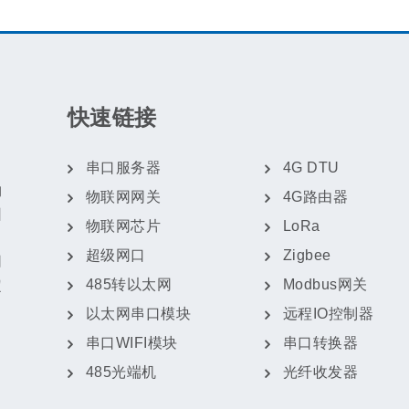
快速链接
串口服务器
4G DTU
物
物联网网关
4G路由器
团
物联网芯片
LoRa
超级网口
Zigbee
网
485转以太网
Modbus网关
定
以太网串口模块
远程IO控制器
串口WIFI模块
串口转换器
485光端机
光纤收发器