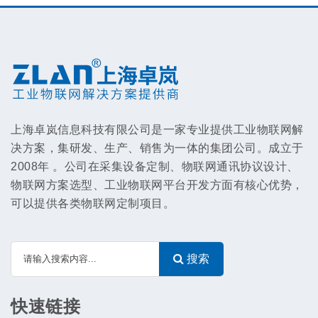
2024第二十一届（上海）国际物联网展览会
2024-04-30
【展会资讯】IOTE®2024第二十一届国际物联网展•上海站
2024-04-26
上海卓岚获得外观设计专利证书
2023-11-01
上海卓岚将亮相第二十届IOTE 2023深圳站
2023-09-19
卓岚串口服务器telnet通讯说明
2023-07-05
上海卓岚信息科技有限公司是一家专业提供工业物联网解
基于MQTT的百度云案例
2023-06-13
决方案，集研发、生产、销售为一体的集团公司。成立于
上海卓岚亮相IOTE 2023 第十九届国际物联网展·上海站
2023-05-22
2008年 。公司在采集设备定制、物联网通讯协议设计、
物联网方案选型、工业物联网平台开发方面有核心优势，
上海卓岚荣登"2022物联之星"中国物联网企业投资价值50强
2023-05-20
可以提供各类物联网定制项目。
用卓岚的产品实现了碳排放采集
2023-05-01
上海卓岚智能巡检机器人项目荣登"2022物联之星"中国物联网应用标杆案例榜
2023-02-14
搜索
获得优秀产品奖的ZLAN5407M有哪些功能
2023-01-06
上海卓岚产品黑金刚系列在第二十四届中国高交会获得优秀产品奖
2022-11-29
快速链接
2022年11月上海卓岚参加第二十四届中国国际高新技术成果交易会
2022-11-14