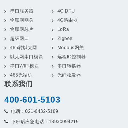
上海卓岚参加第十五届国际物联网展
2022-09-10
串口服务器
4G DTU
物联网网关
4G路由器
上海卓岚获得网页控制模块专利
2022-08-10
物联网芯片
LoRa
超级网口
Zigbee
485转以太网
Modbus网关
以太网串口模块
远程IO控制器
串口WIFI模块
串口转换器
485光端机
光纤收发器
联系我们
400-601-5103
电话：021-6432-5189
下班后应急电话：18930094219