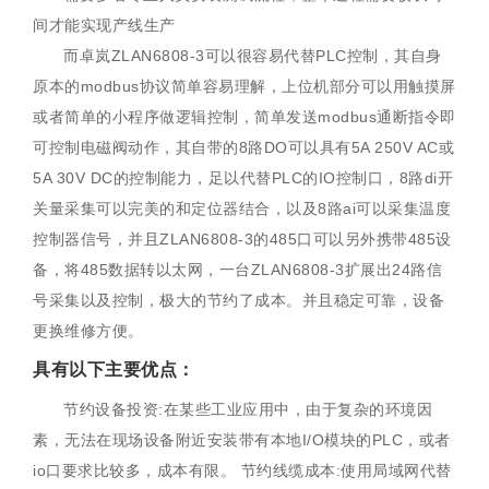
间才能实现产线生产
而卓岚ZLAN6808-3可以很容易代替PLC控制，其自身
原本的modbus协议简单容易理解，上位机部分可以用触摸屏
或者简单的小程序做逻辑控制，简单发送modbus通断指令即
可控制电磁阀动作，其自带的8路DO可以具有5A 250V AC或
5A 30V DC的控制能力，足以代替PLC的IO控制口，8路di开
关量采集可以完美的和定位器结合，以及8路ai可以采集温度
控制器信号，并且ZLAN6808-3的485口可以另外携带485设
备，将485数据转以太网，一台ZLAN6808-3扩展出24路信
号采集以及控制，极大的节约了成本。并且稳定可靠，设备
更换维修方便。
具有以下主要优点：
节约设备投资:在某些工业应用中，由于复杂的环境因
素，无法在现场设备附近安装带有本地I/O模块的PLC，或者
io口要求比较多，成本有限。 节约线缆成本:使用局域网代替