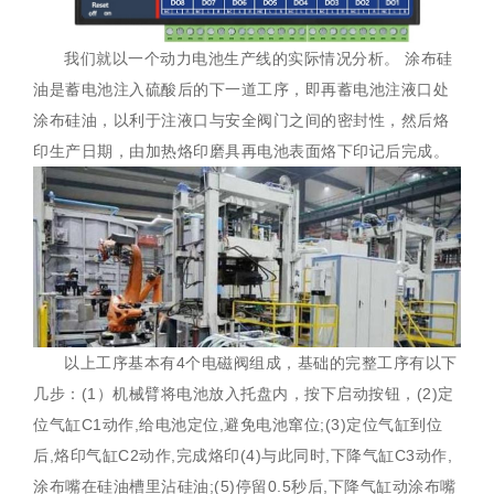
我们就以一个动力电池生产线的实际情况分析。 涂布硅
油是蓄电池注入硫酸后的下一道工序，即再蓄电池注液口处
涂布硅油，以利于注液口与安全阀门之间的密封性，然后烙
印生产日期，由加热烙印磨具再电池表面烙下印记后完成。
以上工序基本有4个电磁阀组成，基础的完整工序有以下
几步：(1）机械臂将电池放入托盘内，按下启动按钮，(2)定
位气缸C1动作,给电池定位,避免电池窜位;(3)定位气缸到位
后,烙印气缸C2动作,完成烙印(4)与此同时,下降气缸C3动作,
涂布嘴在硅油槽里沾硅油;(5)停留0.5秒后,下降气缸动涂布嘴