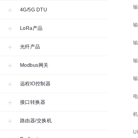
输
4G/5G DTU
输
LoRa产品
输
光纤产品
输
Modbus网关
输
远程IO控制器
电
接口转换器
机
路由器/交换机
U