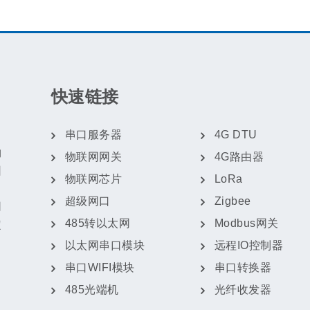
快速链接
串口服务器
4G DTU
物
物联网网关
4G路由器
团
物联网芯片
LoRa
超级网口
Zigbee
网
485转以太网
Modbus网关
定
以太网串口模块
远程IO控制器
串口WIFI模块
串口转换器
485光端机
光纤收发器