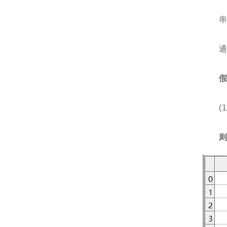
串
通
(1
则