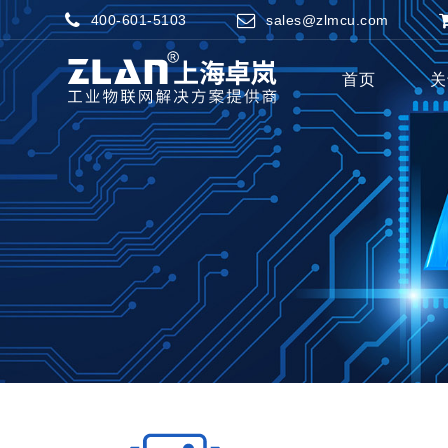
400-601-5103
sales@zlmcu.com
首页
关