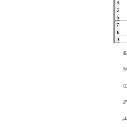
假
注
其