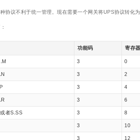
种协议不利于统一管理。现在需要一个网关将UPS协议转化为Mo
下：
功能码
寄存
.M
3
0
.N
3
2
P
3
4
.R
3
6
S或者S.SS
3
8
3
10
3
12