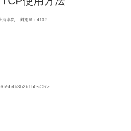
s TCP使用方法
上海卓岚
浏览量：4132
b6b5b4b3b2b1b0<CR>