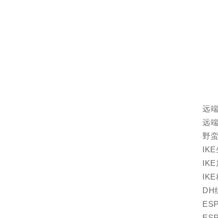
远
远端
野
IK
IK
IK
DH
ES
ES