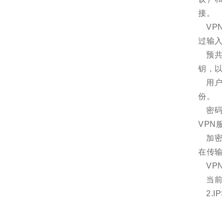
接。
VP
过输
预共
钥，
用户
份。
密
VPN
加密
在传
VP
当前
2.I