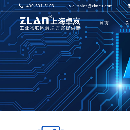
400-601-5103
sales@zlmcu.com
首页
关