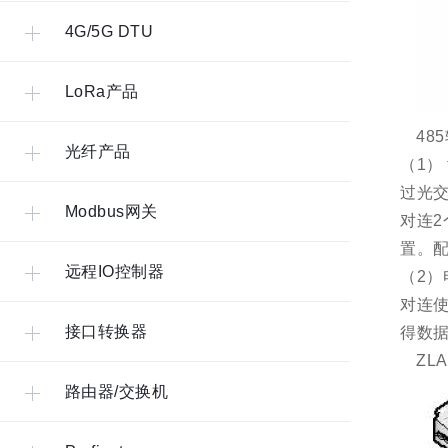
4G/5G DTU
LoRa产品
48
光纤产品
（1）
过光交
Modbus网关
对连2
置。
远程IO控制器
（2）
对连使
接口转换器
得数
ZL
路由器/交换机