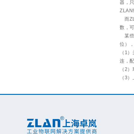
器，只
ZLAN
而Z
数，可
某些
位），
（1）
连，
（2
（3